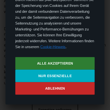
Auftrag unserer Kunden gezielt dorthin, wo sie
der Speicherung von Cookies auf Ihrem Gerät
innerhalb bestehender Fertigungsstrukturen benötigt
werden.
und der damit verbundenen Datenverarbeitung
zu, um die Seitennavigation zu verbessern, die
Seitennutzung zu analysieren und unsere
Dieser praxisnahe Ansatz eröffnet tiefe Einblicke in
Marketing- und Performance-Bemühungen zu
reale Marktbewegungen, die im klassischen
unterstützen. Sie können Ihre Einwilligung
Marktumfeld häufig verborgen bleiben. Für OEMs
jederzeit widerrufen. Weitere Informationen finden
entsteht dadurch zusätzliche Transparenz in Bereichen
Sie in unserem
Cookie-Hinweis
.
wie Materialverfügbarkeit, Obsoleszenzrisiken und
operativer Reaktionsfähigkeit.
ALLE AKZEPTIEREN
Wir verstehen diese Vermittlungstätigkeit nicht als
klassisches Handelsgeschäft, sondern als Teil eines
NUR ESSENZIELLE
industrieorientierten Gesamtverständnisses stabiler
und resilienter globaler Supply Chains.
ABLEHNEN
Expertise anfragen